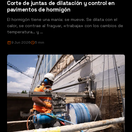
Corte de juntas de dilatación y control en
pavimentos de hormigón
El hormigón tiene una manía: se mueve. Se dilata con el
calor, se contrae al fraguar, «trabaja» con los cambios de
temperatura… y …
calendar_month
9 Jun 2026
schedule
5 min