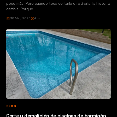
poco más. Pero cuando toca cortarla o retirarla, la historia
cambia. Porque …
calendar_month
30 May 2026
schedule
4 min
BLOG
Corte y demolición de piscinas de hormigón