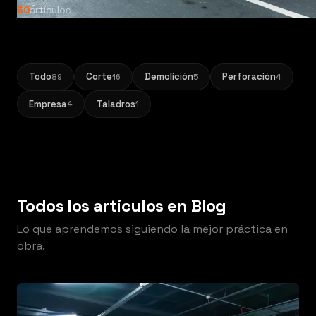
60
artículos
Todo
Corte
Demolición
Perforación
89
16
5
4
Empresa
Taladros
4
1
Todos los artículos en Blog
Lo que aprendemos siguiendo la mejor práctica en
obra.