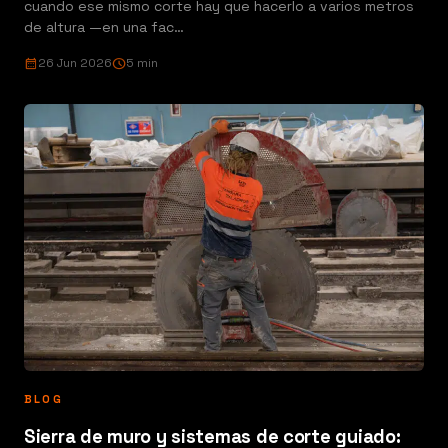
cuando ese mismo corte hay que hacerlo a varios metros
de altura —en una fac…
calendar_month
26 Jun 2026
schedule
5 min
BLOG
Sierra de muro y sistemas de corte guiado: