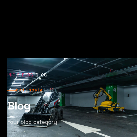
INICIO
/
BLOG
/
BLOG
CATEGORÍA
Blog
Your blog category