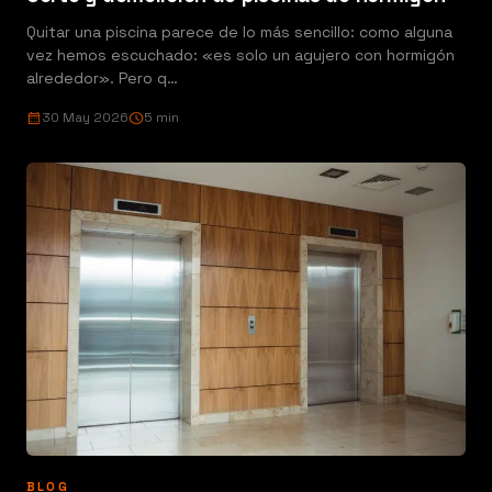
Quitar una piscina parece de lo más sencillo: como alguna
vez hemos escuchado: «es solo un agujero con hormigón
alrededor». Pero q…
calendar_month
30 May 2026
schedule
5 min
BLOG