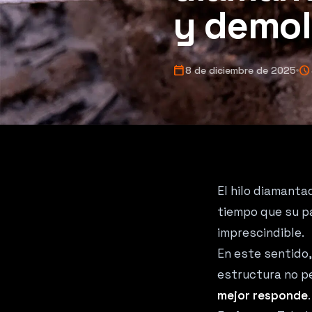
y demol
calendar_today
schedule
8 de diciembre de 2025
El hilo diamanta
tiempo que su pap
imprescindible.
En este sentido,
estructura no pe
mejor responde
.