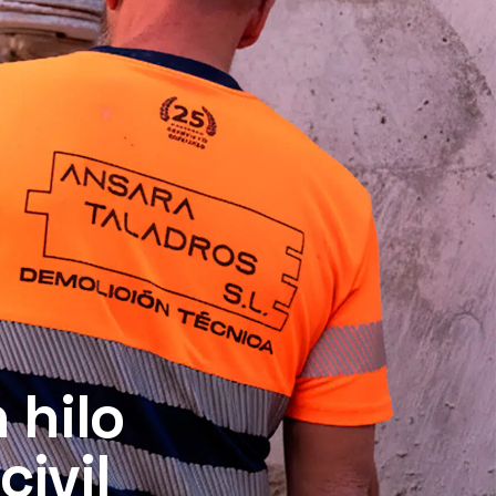
 hilo
ivil