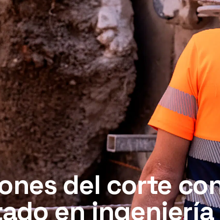
ones del corte con
do en ingeniería c