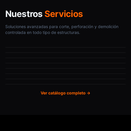
Nuestros
Servicios
Soluciones avanzadas para corte, perforación y demolición
Perforaciones en hormigón
controlada en todo tipo de estructuras.
Corte de solera de hormigón
Corte de hormigón
Anclajes y resinas
Corte mural
Hilo diamante
Robot de demolición
Demoliciones
Ver catálogo completo →