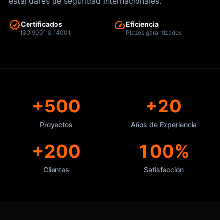
para las constructoras más importantes del país con
estándares de seguridad internacionales.
verified
speed
Certificados
Eficiencia
ISO 9001 & 14001
Plazos garantizados
+500
+20
Proyectos
Años de Experiencia
+200
100%
Clientes
Satisfacción