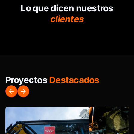
Lo que dicen nuestros
clientes
Proyectos
Destacados
arrow_back
arrow_forward