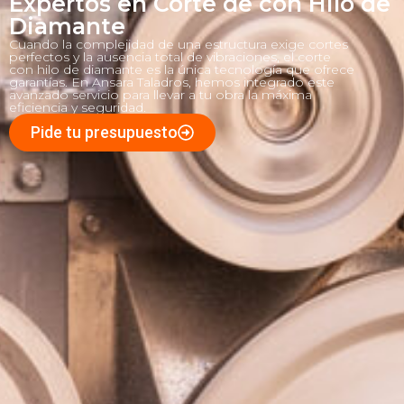
Expertos en Corte de con Hilo de
Diamante
Cuando la complejidad de una estructura exige cortes
perfectos y la ausencia total de vibraciones, el corte
con hilo de diamante es la única tecnología que ofrece
garantías. En Ansara Taladros, hemos integrado este
avanzado servicio para llevar a tu obra la máxima
eficiencia y seguridad.
Pide tu presupuesto