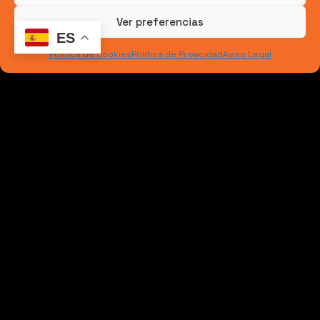
bien qué componentes utilizar marca la
Ver preferencias
ES
diferencia entre un hormigón convencional y una
Política de Cookies
Política de Privacidad
Aviso Legal
solución realmente adaptada al proyecto
.
4. Normativa vigente sobre
composición de hormigón en
España
Otro tema relevante del que queremos hablar es
la normativa actual.
Debemos seguir el Código
Estructural del 2021, que sustituye a la antigua
EHE-08,
y sus principales requisitos son:
Contenido mínimo de cemento:
según