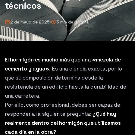
técnicos
calendar_today
schedule
2 de mayo de 2025
3 min de lectura
El hormigón es mucho más que una «mezcla de
cemento y agua».
Es una ciencia exacta, por lo
que su composición determina desde la
resistencia de un edificio hasta la durabilidad de
una carretera.
Por ello, como profesional, debes ser capaz de
responder a la siguiente pregunta:
¿Qué hay
realmente dentro del hormigón que utilizamos
cada día en la obra?