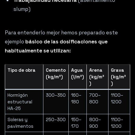
Trabajabilidad necesaria
(asentamiento
slump)
Para entenderlo mejor hemos preparado este
ejemplo
básico de las dosificaciones que
habitualmente se utilizan:
Tipo de obra
Cemento
Agua
Arena
Grava
(kg/m³)
(l/m³)
(kg/m³
(kg/m³
)
)
Hormigón
300–350
160–
700–
1100–
estructural
180
800
1200
HA-25
Soleras y
250–300
150–
800–
1100–
pavimentos
170
900
1200