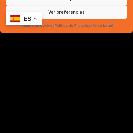
ejecución.
Ver preferencias
ES
Coordinación con otros equipos técnicos.
Política de Cookies
Política de Privacidad
Aviso Legal
Muchas veces, el mayor valor que aporta una
empresa especializada no está en el corte en sí,
sino en saber qué no debe cortarse. Vamos, lo que
viene a ser la labor de consultoría.
Qué tipo de empresa puede
afrontar estos trabajos
No todas las empresas de corte de hormigón
están preparadas para intervenir en presas o
grandes infraestructuras hidráulicas. Ya lo hemos