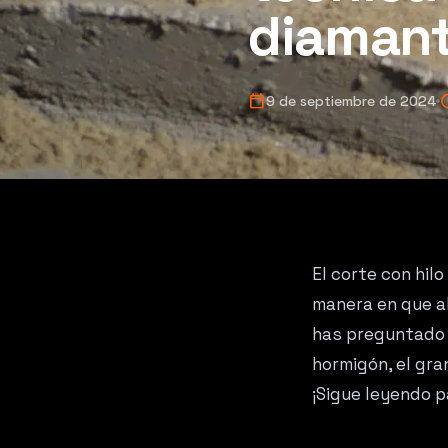
diaman
calendar_today
sch
9 de septiembre de 2024
El corte con hil
manera en que ab
has preguntado 
hormigón, el gra
¡Sigue leyendo p