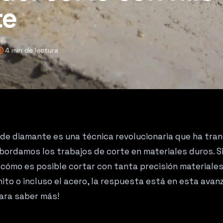
te
edule
4 min de lectura
o de diamante es una técnica revolucionaria que ha tra
ordamos los trabajos de corte en materiales duros. Si
cómo es posible cortar con tanta precisión materiales
nito o incluso el acero, la respuesta está en esta avan
ara saber más!