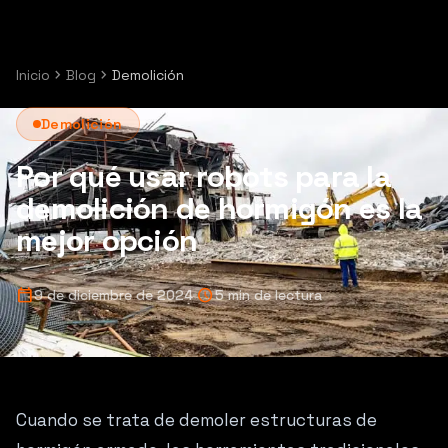
chevron_right
chevron_right
Inicio
Blog
Demolición
Demolición
Por qué usar robots para la
demolición de hormigón es la
mejor opción
calendar_today
schedule
9 de diciembre de 2024
5 min de lectura
Cuando se trata de demoler estructuras de