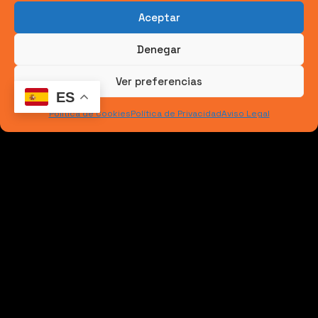
y respetuoso con el medio ambiente. Estos robots
Aceptar
generan menos residuos y
emisiones
contaminantes
en comparación con las
Denegar
herramientas tradicionales, gracias a su
Ver preferencias
eficiencia energética
y a los materiales
ES
avanzados que utilizan.
Política de Cookies
Política de Privacidad
Aviso Legal
Cómo los robots reducen el impacto
ambiental en la demolición
Los robots están diseñados para
optimizar el uso
de energía y reducir el desperdicio de materiales
.
Además, la precisión con la que operan permite
minimizar los residuos generados, evitando daños
innecesarios a la infraestructura existente. Esto
no solo reduce el impacto ambiental, sino que