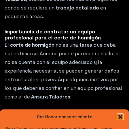
donde se requiere un
trabajo detallado
en
pequeñas áreas.
Importancia de contratar un equipo
profesional para el corte de hormigón
El
corte de hormigón
no es una tarea que deba
subestimarse. Aunque puede parecer sencillo, si
no se cuenta con el equipo adecuado y la
experiencia necesaria, se pueden generar daños
estructurales graves. Aquí algunos motivos por
los que deberías confiar en un equipo profesional
como el de
Ansara Taladros
:
Seguridad
: El corte de hormigón requiere una
Gestionar consentimiento
planificación meticulosa para evitar
Para ofrecer las mejores experiencias, utilizamos tecnologías