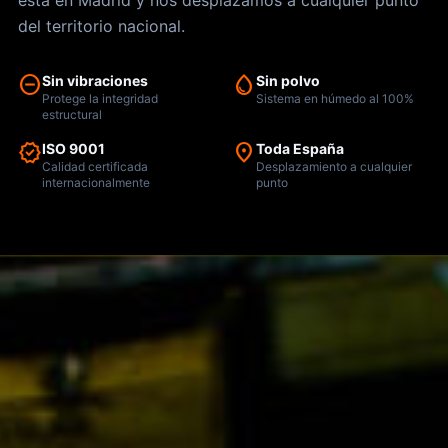
está en Madrid y nos desplazamos a cualquier punto
del territorio nacional.
do_not_disturb_on
water_drop
Sin vibraciones
Sin polvo
Protege la integridad
Sistema en húmedo al 100%
estructural
verified
location_on
ISO 9001
Toda España
Calidad certificada
Desplazamiento a cualquier
internacionalmente
punto