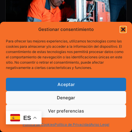
Gestionar consentimiento
Para ofrecer las mejores experiencias, utilizamos tecnologías como las
cookies para almacenar y/o acceder a la información del dispositivo. El
consentimiento de estas tecnologías nos permitirá procesar datos como
Perforaciones en hormigón
el comportamiento de navegación o las identificaciones únicas en este
sitio. No consentir o retirar el consentimiento, puede afectar
negativamente a ciertas características y funciones.
Aperturas circulares perfectas de 12 a 600 mm de
diámetro. Usadas para instalaciones de tuberías,
pasantes eléctricos, ventilación y extracción de
Aceptar
testigos de hormigón para análisis estructural.
Denegar
Pasatubos
Anclajes estructurales
Ver preferencias
Sondeos geotécnicos
ES
Ventilación y HVAC
Política de Cookies
Política de Privacidad
Aviso Legal