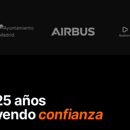
25 años
yendo
confianza