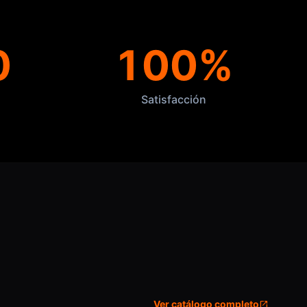
0
100%
Satisfacción
Ver catálogo completo
open_in_new