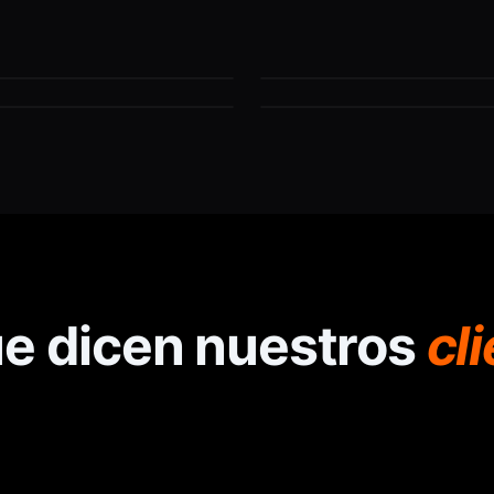
migón
Corte de hormig
 diamante
Robot de demoli
ue dicen nuestros
cl