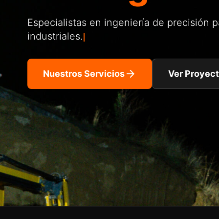
Especialistas en ingeniería de precisión p
industriales.
arrow_forward
Nuestros Servicios
Ver Proyec