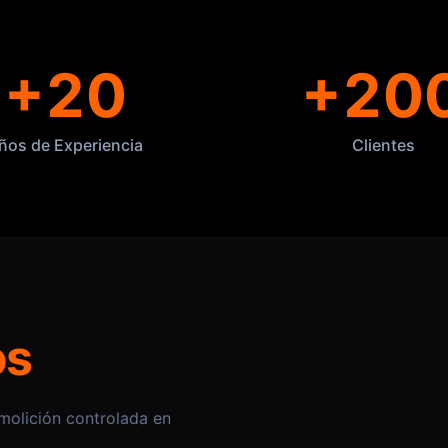
+20
+20
ños de Experiencia
Clientes
os
molición controlada en
e de solera de