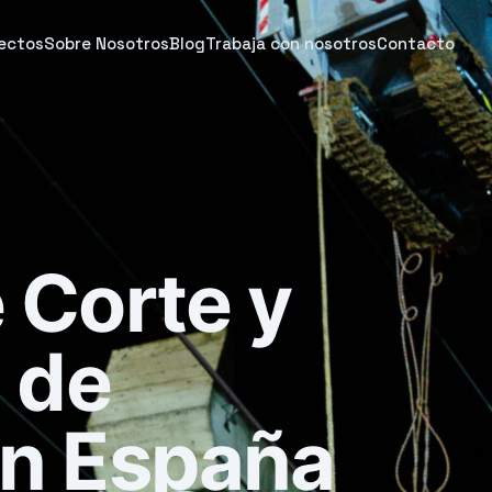
ectos
Sobre Nosotros
Blog
Trabaja con nosotros
Contacto
 Corte y
 de
n España