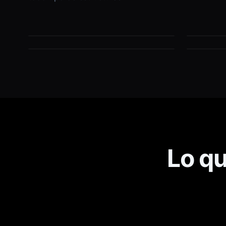
hormigón
hor
Corte mural
Hilo
Lo q