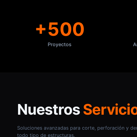
+500
Proyectos
A
Nuestros
Servici
Soluciones avanzadas para corte, perforación y de
Perforaciones en
Cort
todo tipo de estructuras.