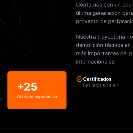
Contamos con un equip
última generación para
proyecto de perforació
Nuestra trayectoria no
demolición técnica en 
más importantes del p
internacionales.
verified
Certificados
+25
ISO 9001 & 14001
Años de Experiencia