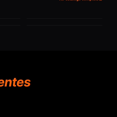
ón
Anclajes y resinas
ción
Demoliciones
ientes