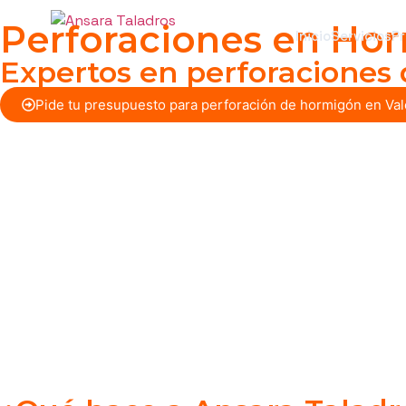
Perforaciones en Hor
Inicio
Servicios
P
Expertos en perforaciones 
Pide tu presupuesto para perforación de hormigón en Val