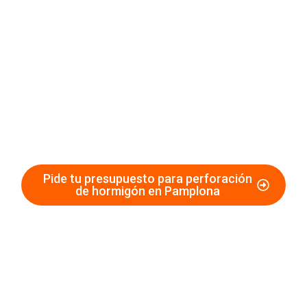
Perforaciones en Hormigón en
Pamplona
Expertos en perforaciones de
hormigón de alta precisión
Pide tu presupuesto para perforación
de hormigón en Pamplona