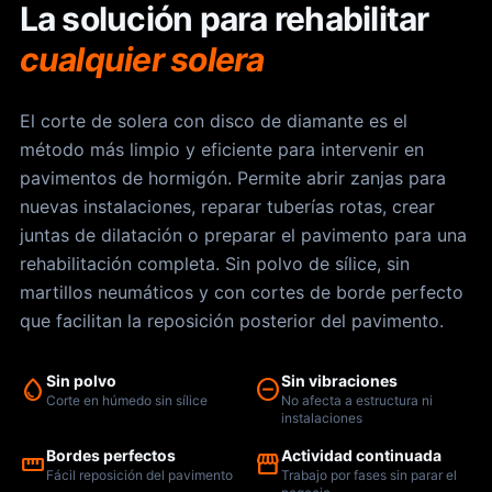
La solución para rehabilitar
cualquier solera
El corte de solera con disco de diamante es el
método más limpio y eficiente para intervenir en
pavimentos de hormigón. Permite abrir zanjas para
nuevas instalaciones, reparar tuberías rotas, crear
juntas de dilatación o preparar el pavimento para una
rehabilitación completa. Sin polvo de sílice, sin
martillos neumáticos y con cortes de borde perfecto
que facilitan la reposición posterior del pavimento.
Sin polvo
Sin vibraciones
water_drop
do_not_disturb_on
Corte en húmedo sin sílice
No afecta a estructura ni
instalaciones
Bordes perfectos
Actividad continuada
straighten
storefront
Fácil reposición del pavimento
Trabajo por fases sin parar el