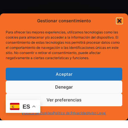
CÓMO TRABAJAMOS
Gestionar consentimiento
Cómo ejecutamos tu
Para ofrecer las mejores experiencias, utilizamos tecnologías como las
proyecto
cookies para almacenar y/o acceder a la información del dispositivo. El
consentimiento de estas tecnologías nos permitirá procesar datos como
el comportamiento de navegación o las identificaciones únicas en este
sitio. No consentir o retirar el consentimiento, puede afectar
negativamente a ciertas características y funciones.
01
Consulta gratuita
Cuéntanos qué necesitas. Propuesta técnica en
Aceptar
menos de 2h, sin compromiso.
Denegar
Ver preferencias
02
Visita técnica
ES
Verificamos espesor y planificamos por fases.
Política de Cookies
Política de Privacidad
Aviso Legal
Precio cerrado.