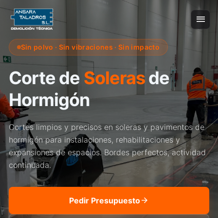
menu
Sin polvo · Sin vibraciones · Sin impacto
Corte de
Soleras
de
Hormigón
Cortes limpios y precisos en soleras y pavimentos de
hormigón para instalaciones, rehabilitaciones y
expansiones de espacios. Bordes perfectos, actividad
continuada.
arrow_forward
Pedir Presupuesto