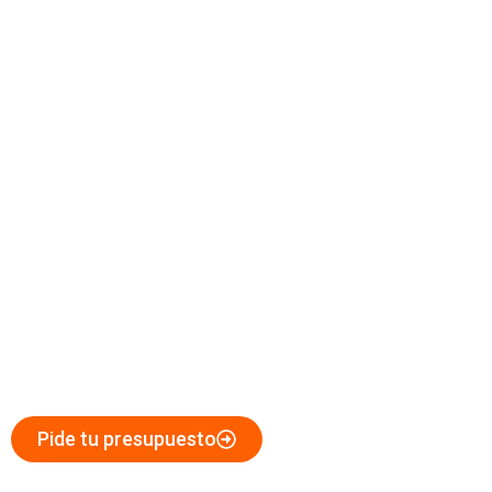
Corte de Hormigón en Torrevieja
Expertos en Corte de Hormigón
para Obras y Reformas
en Torrevieja
Pide tu presupuesto