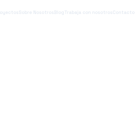
royectos
Sobre Nosotros
Blog
Trabaja con nosotros
Contacto