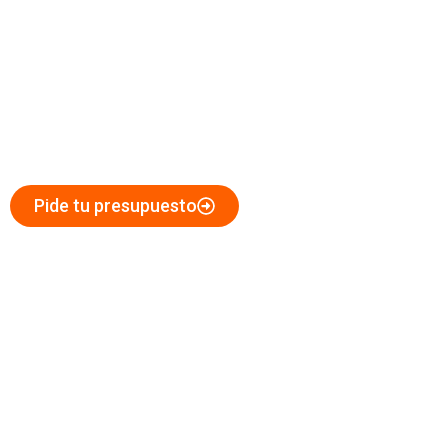
Corte de Hormigón en Sevilla
Expertos en Corte de Hormigón
para Obras y Reformas
en Sevilla
Pide tu presupuesto