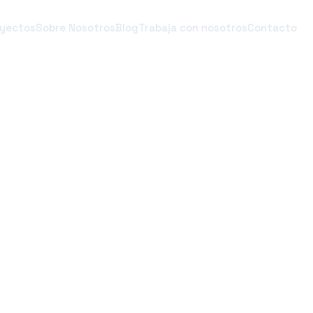
yectos
Sobre Nosotros
Blog
Trabaja con nosotros
Contacto