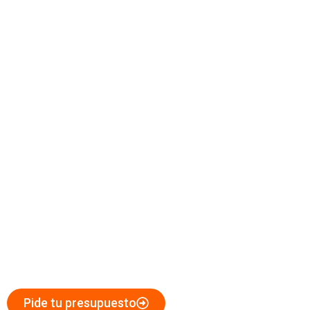
Corte de Hormigón en Cartagena
Expertos en Corte de Hormigón
para Obras y Reformas
en Cartagena
Pide tu presupuesto